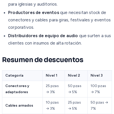
para iglesias y auditorios.
Productores de eventos
que necesitan stock de
conectores y cables para giras, festivales y eventos
corporativos.
Distribuidores de equipo de audio
que surten a sus
clientes con insumos de alta rotación.
Resumen de descuentos
Categoría
Nivel 1
Nivel 2
Nivel 3
Conectores y
25 pzas
50 pzas
100 pzas
adaptadores
→ 3%
→ 5%
→ 7%
10 pzas
25 pzas
50 pzas →
Cables armados
→ 3%
→ 5%
7%