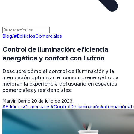
Blog
/
#EdificiosComerciales
Control de iluminación: eficiencia
energética y confort con Lutron
Descubre cómo el control de iluminación y la
atenuación optimizan el consumo energético y
mejoran la experiencia del usuario en espacios
comerciales y residenciales.
Marvin Barrio
·
20 de julio de 2023
·
#EdificiosComerciales
#ControlDeIluminación
#atenuación
#L