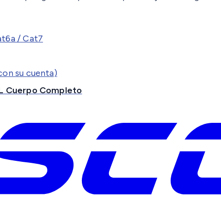
at6a / Cat7
con su cuenta)
L Cuerpo Completo