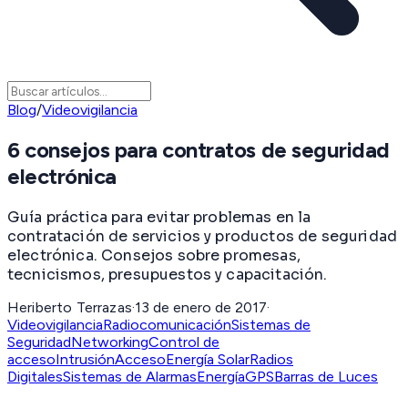
Blog
/
Videovigilancia
6 consejos para contratos de seguridad
electrónica
Guía práctica para evitar problemas en la
contratación de servicios y productos de seguridad
electrónica. Consejos sobre promesas,
tecnicismos, presupuestos y capacitación.
Heriberto Terrazas
·
13 de enero de 2017
·
Videovigilancia
Radiocomunicación
Sistemas de
Seguridad
Networking
Control de
acceso
Intrusión
Acceso
Energía Solar
Radios
Digitales
Sistemas de Alarmas
Energía
GPS
Barras de Luces