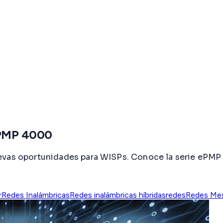
ePMP 4000
nuevas oportunidades para WISPs. Conoce la serie eP
r
Redes Inalámbricas
Redes inalámbricas híbridas
redes
Redes Me