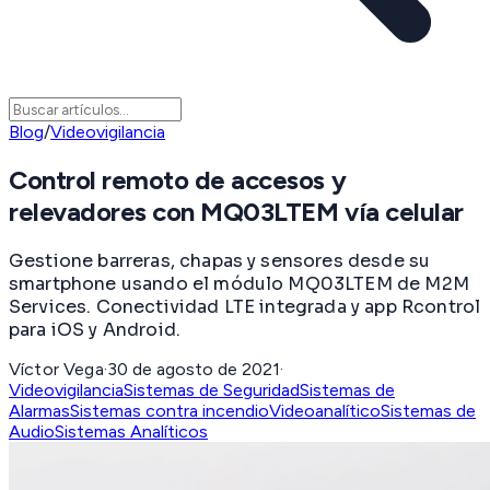
Blog
/
Videovigilancia
Control remoto de accesos y
relevadores con MQ03LTEM vía celular
Gestione barreras, chapas y sensores desde su
smartphone usando el módulo MQ03LTEM de M2M
Services. Conectividad LTE integrada y app Rcontrol
para iOS y Android.
Víctor Vega
·
30 de agosto de 2021
·
Videovigilancia
Sistemas de Seguridad
Sistemas de
Alarmas
Sistemas contra incendio
Videoanalítico
Sistemas de
Audio
Sistemas Analíticos