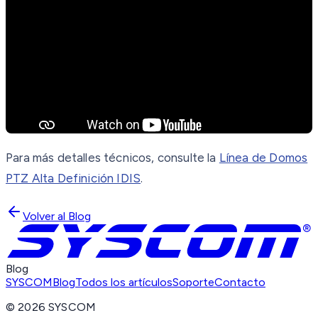
Para más detalles técnicos, consulte la
Línea de Domos
PTZ Alta Definición IDIS
.
Volver al Blog
Blog
SYSCOM
Blog
Todos los artículos
Soporte
Contacto
©
2026
SYSCOM