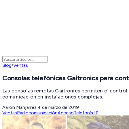
Blog
/
Ventas
Consolas telefónicas Gaitronics para con
Las consolas remotas Gaitronics permiten el control 
comunicación en instalaciones complejas.
Aarón Manjarrez
·
4 de marzo de 2019
·
Ventas
Radiocomunicación
Acceso
Telefonía IP