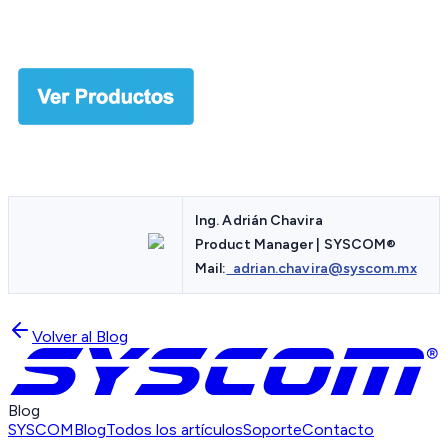
Ing. Adrián Chavira
Product Manager | SYSCOM
®
Mail:
adrian.chavira@syscom.mx
Volver al Blog
Blog
SYSCOM
Blog
Todos los artículos
Soporte
Contacto