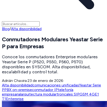
Blog
/
Alta disponibilidad
Conmutadores Modulares Yeastar Serie
P para Empresas
Conoce los conmutadores Enterprise modulares
Yeastar Serie P (P520, P550, P560, P570)
disponibles en SYSCOM. Alta disponibilidad,
escalabilidad y control total.
Adrián Chavira
·
23 de enero de 2026
·
Alta disponibilidad
comunicaciones unificadas
Yeastar Serie
P
PBX on-premise
conmutador IP
telefonía
empresarial
arquitectura modular
troncales SIP
GSM 4G
E1
T1
Enterprise