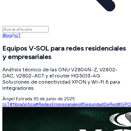
Blog
/
IoT
Equipos V-SOL para redes residenciales
y empresariales
Análisis técnico de las ONU V2804N-Z, V2802-
DAC, V2802-ACT y el router HG5013-4G.
Soluciones de conectividad XPON y Wi-Fi 6 para
integradores.
Ángel Estrada
·
30 de junio de 2025
·
IoT
#fibraóptica
#RedesEmpresariales
#SeguridadDeRed
#GP