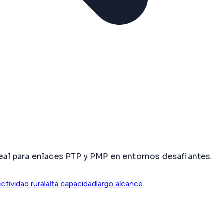
al para enlaces PTP y PMP en entornos desafiantes.
ctividad rural
alta capacidad
largo alcance