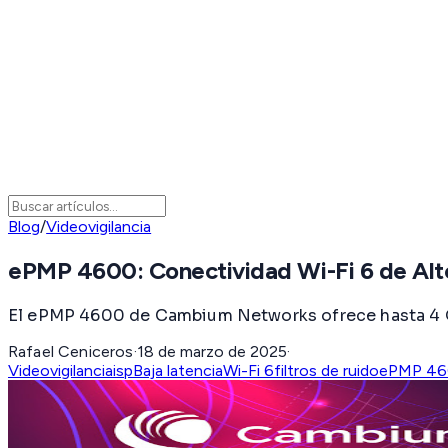
Blog
/
Videovigilancia
ePMP 4600: Conectividad Wi-Fi 6 de Al
El ePMP 4600 de Cambium Networks ofrece hasta 4 Gbp
Rafael Ceniceros
·
18 de marzo de 2025
·
Videovigilancia
isp
Baja latencia
Wi-Fi 6
filtros de ruido
ePMP 46