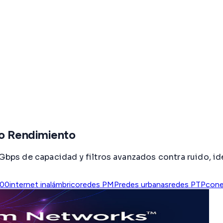
to Rendimiento
s de capacidad y filtros avanzados contra ruido, ide
00
internet inalámbrico
redes PMP
redes urbanas
redes PTP
cone