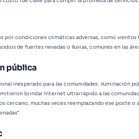
 costo fue clave para cumplir la promesa de servicios 
es por condiciones climáticas adversas, como vientos 
sodios de fuertes nevadas o lluvias, comunes en las áre
ón pública
nal inesperado para las comunidades: iluminación públ
tieron brindar Internet ultrarrápido a las comunidades
icos cercano, muchas veces reemplazando ese poste o a
inadas".
c