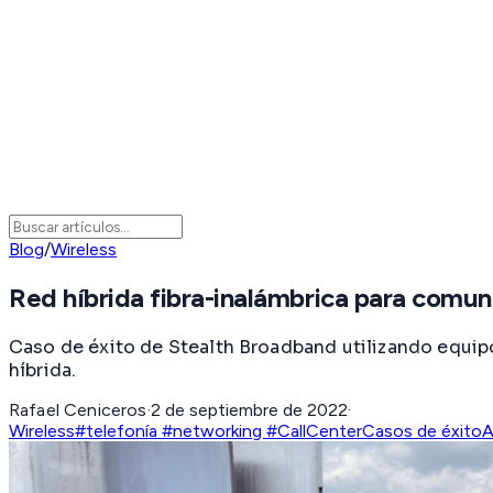
Blog
/
Wireless
Red híbrida fibra-inalámbrica para comun
Caso de éxito de Stealth Broadband utilizando equip
híbrida.
Rafael Ceniceros
·
2 de septiembre de 2022
·
Wireless
#telefonía #networking #CallCenter
Casos de éxito
A