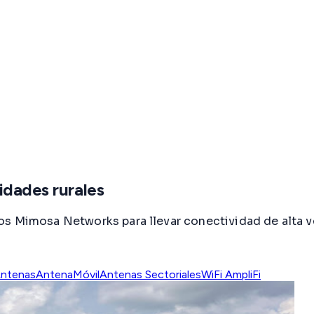
idades rurales
os Mimosa Networks para llevar conectividad de alta v
ntenas
AntenaMóvil
Antenas Sectoriales
WiFi AmpliFi