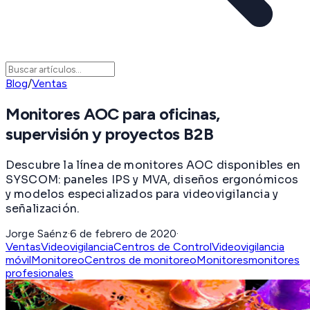
Blog
/
Ventas
Monitores AOC para oficinas,
supervisión y proyectos B2B
Descubre la línea de monitores AOC disponibles en
SYSCOM: paneles IPS y MVA, diseños ergonómicos
y modelos especializados para videovigilancia y
señalización.
Jorge Saénz
·
6 de febrero de 2020
·
Ventas
Videovigilancia
Centros de Control
Videovigilancia
móvil
Monitoreo
Centros de monitoreo
Monitores
monitores
profesionales