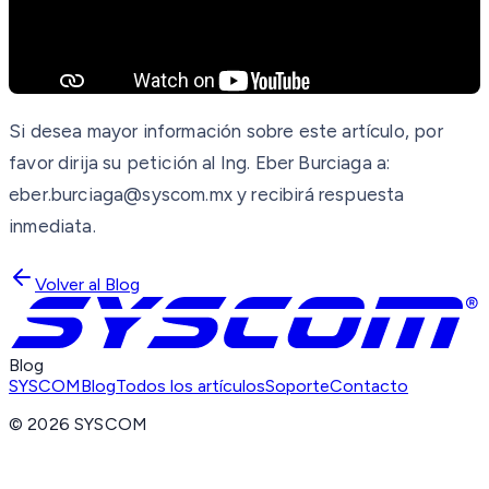
Si desea mayor información sobre este artículo, por
favor dirija su petición al Ing. Eber Burciaga a:
eber.burciaga@syscom.mx y recibirá respuesta
inmediata.
Volver al Blog
Blog
SYSCOM
Blog
Todos los artículos
Soporte
Contacto
©
2026
SYSCOM