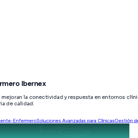
rmero Ibernex
ejoran la conectividad y respuesta en entornos clíni
ria de calidad.
iente-Enfermero
Soluciones Avanzadas para Clínicas
Gestión d