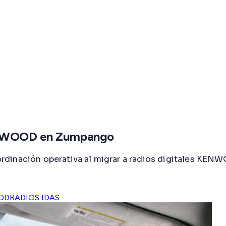
KENWOOD en Zumpango
rdinación operativa al migrar a radios digitales KE
OD
RADIOS IDAS