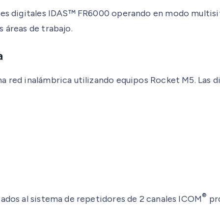
ores digitales IDAS™ FR6000 operando en modo multisit
 áreas de trabajo.
a
a red inalámbrica utilizando equipos Rocket M5. Las di
®
zados al sistema de repetidores de 2 canales ICOM
pro