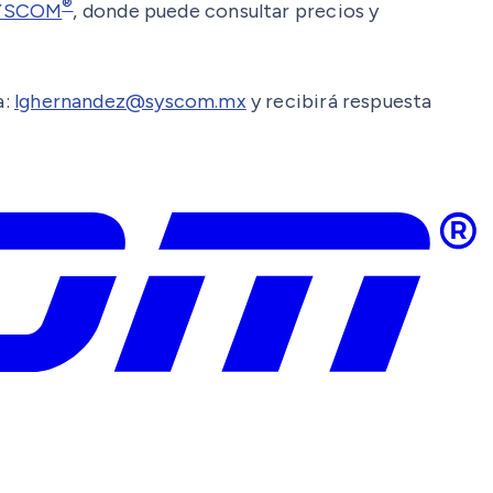
®
YSCOM
, donde puede consultar precios y
a:
lghernandez@syscom.mx
y recibirá respuesta