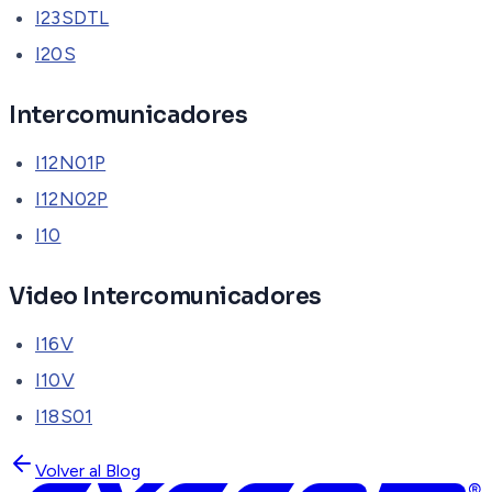
I23SDTL
I20S
Intercomunicadores
I12N01P
I12N02P
I10
Video Intercomunicadores
I16V
I10V
I18S01
Volver al Blog