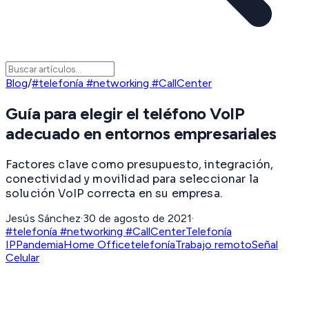
Blog
/
#telefonía #networking #CallCenter
Guía para elegir el teléfono VoIP
adecuado en entornos empresariales
Factores clave como presupuesto, integración,
conectividad y movilidad para seleccionar la
solución VoIP correcta en su empresa.
Jesús Sánchez
·
30 de agosto de 2021
·
#telefonía #networking #CallCenter
Telefonía
IP
Pandemia
Home Office
telefonía
Trabajo remoto
Señal
Celular