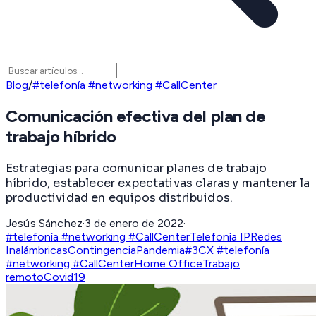
Blog
/
#telefonía #networking #CallCenter
Comunicación efectiva del plan de
trabajo híbrido
Estrategias para comunicar planes de trabajo
híbrido, establecer expectativas claras y mantener la
productividad en equipos distribuidos.
Jesús Sánchez
·
3 de enero de 2022
·
#telefonía #networking #CallCenter
Telefonía IP
Redes
Inalámbricas
Contingencia
Pandemia
#3CX #telefonía
#networking #CallCenter
Home Office
Trabajo
remoto
Covid19