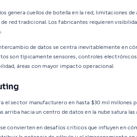
 genera cuellos de botella en la red, limitaciones de 
a de red tradicional. Los fabricantes requieren visibili
.
intercambio de datos se centra inevitablemente en có
entos son típicamente sensores, controles electrónico
xibilidad, áreas con mayor impacto operacional.
uting
a el sector manufacturero en hasta $30 mil millones pa
 arriba hacia un centro de datos en la nube satura las 
a se convierten en desafíos críticos que influyen en 
stribuir la potencia de cálculo y el almacenamiento en