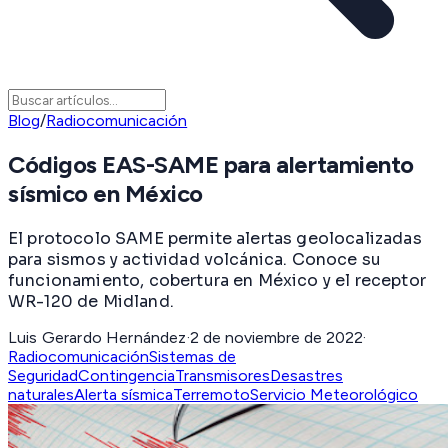
Blog
/
Radiocomunicación
Códigos EAS-SAME para alertamiento
sísmico en México
El protocolo SAME permite alertas geolocalizadas
para sismos y actividad volcánica. Conoce su
funcionamiento, cobertura en México y el receptor
WR-120 de Midland.
Luis Gerardo Hernández
·
2 de noviembre de 2022
·
Radiocomunicación
Sistemas de
Seguridad
Contingencia
Transmisores
Desastres
naturales
Alerta sísmica
Terremoto
Servicio Meteorológico