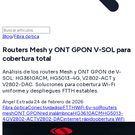
Blog
/
Fibra óptica
Routers Mesh y ONT GPON V-SOL para
cobertura total
Análisis de los routers Mesh y ONT GPON de V-
SOL: HG3610ACM, HG5013-4G, V2802-ACT y
V2802-DAC. Soluciones para cobertura Wi-Fi
uniforme y despliegues FTTH estables.
Ángel Estrada
·
24 de febrero de 2026
·
Fibra óptica
Conectividad
isp
FTTH
WiFi 6
v-sol
Routers
mesh
ONT GPON
red inalámbrica
HG3610ACM
HG5013-
4G
V2802-ACT
V2802-DAC
internet rápido
obertura WiFi