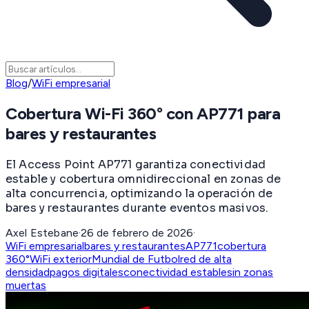
Blog
/
WiFi empresarial
Cobertura Wi-Fi 360° con AP771 para
bares y restaurantes
El Access Point AP771 garantiza conectividad
estable y cobertura omnidireccional en zonas de
alta concurrencia, optimizando la operación de
bares y restaurantes durante eventos masivos.
Axel Estebane
·
26 de febrero de 2026
·
WiFi empresarial
bares y restaurantes
AP771
cobertura
360°
WiFi exterior
Mundial de Futbol
red de alta
densidad
pagos digitales
conectividad estable
sin zonas
muertas