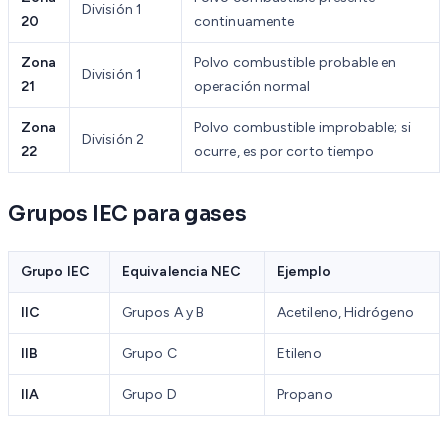
División 1
20
continuamente
Zona
Polvo combustible probable en
División 1
21
operación normal
Zona
Polvo combustible improbable; si
División 2
22
ocurre, es por corto tiempo
Grupos IEC para gases
Grupo IEC
Equivalencia NEC
Ejemplo
IIC
Grupos A y B
Acetileno, Hidrógeno
IIB
Grupo C
Etileno
IIA
Grupo D
Propano