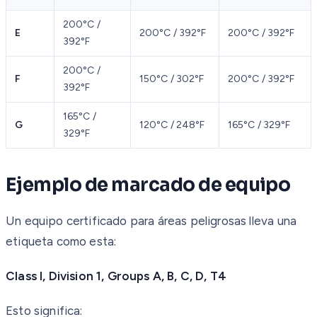
200°C /
E
200°C / 392°F
200°C / 392°F
392°F
200°C /
F
150°C / 302°F
200°C / 392°F
392°F
165°C /
G
120°C / 248°F
165°C / 329°F
329°F
Ejemplo de marcado de equipo
Un equipo certificado para áreas peligrosas lleva una
etiqueta como esta:
Class I, Division 1, Groups A, B, C, D, T4
Esto significa: