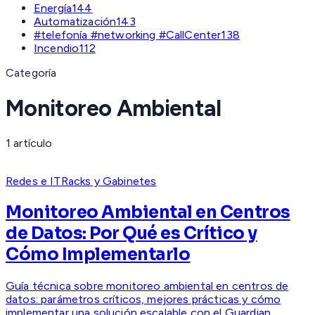
Energía
144
Automatización
143
#telefonía #networking #CallCenter
138
Incendio
112
Categoría
Monitoreo Ambiental
1
artículo
Redes e IT
Racks y Gabinetes
Monitoreo Ambiental en Centros
de Datos: Por Qué es Crítico y
Cómo Implementarlo
Guía técnica sobre monitoreo ambiental en centros de
datos: parámetros críticos, mejores prácticas y cómo
implementar una solución escalable con el Guardian