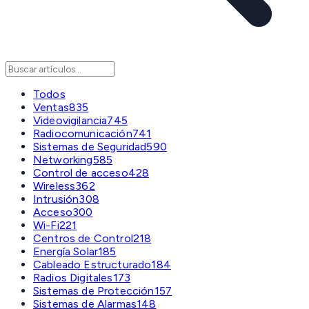
Todos
Ventas
835
Videovigilancia
745
Radiocomunicación
741
Sistemas de Seguridad
590
Networking
585
Control de acceso
428
Wireless
362
Intrusión
308
Acceso
300
Wi-Fi
221
Centros de Control
218
Energía Solar
185
Cableado Estructurado
184
Radios Digitales
173
Sistemas de Protección
157
Sistemas de Alarmas
148