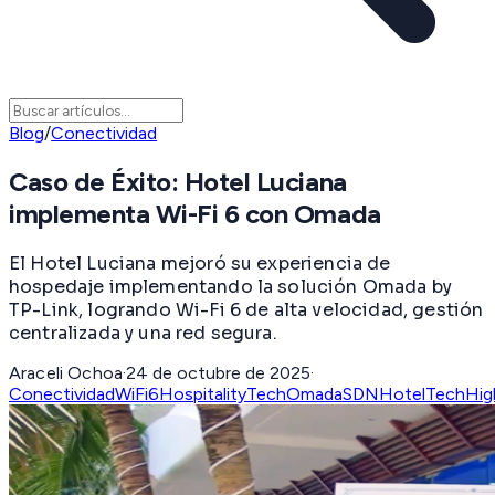
Blog
/
Conectividad
Caso de Éxito: Hotel Luciana
implementa Wi-Fi 6 con Omada
El Hotel Luciana mejoró su experiencia de
hospedaje implementando la solución Omada by
TP-Link, logrando Wi-Fi 6 de alta velocidad, gestión
centralizada y una red segura.
Araceli Ochoa
·
24 de octubre de 2025
·
Conectividad
WiFi6
HospitalityTech
OmadaSDN
HotelTech
Hig