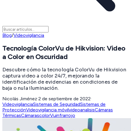
Blog
/
Videovigilancia
Tecnología ColorVu de Hikvision: Video
a Color en Oscuridad
Descubre cómo la tecnología ColorVu de Hikvision
captura video a color 24/7, mejorando la
identificación de evidencias en condiciones de
baja o nula iluminación.
Nicolás Jiménez
·
2 de septiembre de 2022
·
Videovigilancia
Sistemas de Seguridad
Sistemas de
Protección
Videovigilancia móvil
videoanalisis
Cámaras
Térmicas
Cámaras
colorVu
infrarrojo