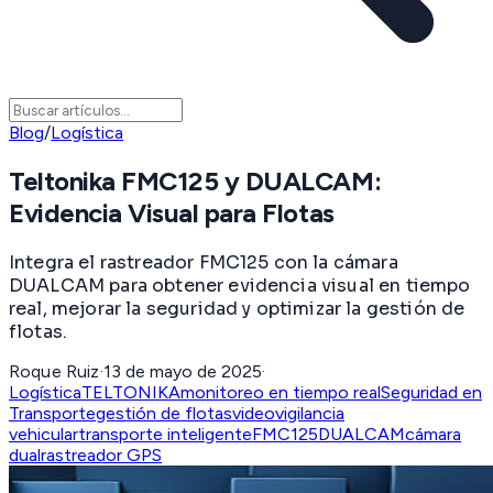
Blog
/
Logística
Teltonika FMC125 y DUALCAM:
Evidencia Visual para Flotas
Integra el rastreador FMC125 con la cámara
DUALCAM para obtener evidencia visual en tiempo
real, mejorar la seguridad y optimizar la gestión de
flotas.
Roque Ruiz
·
13 de mayo de 2025
·
Logística
TELTONIKA
monitoreo en tiempo real
Seguridad en
Transporte
gestión de flotas
videovigilancia
vehicular
transporte inteligente
FMC125
DUALCAM
cámara
dual
rastreador GPS