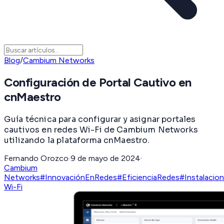
Blog
/
Cambium Networks
Configuración de Portal Cautivo en
cnMaestro
Guía técnica para configurar y asignar portales
cautivos en redes Wi-Fi de Cambium Networks
utilizando la plataforma cnMaestro.
Fernando Orozco
·
9 de mayo de 2024
·
Cambium
Networks
#InnovaciónEnRedes
#EficienciaRedes
#Instalaci
Wi-Fi