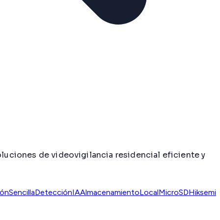
luciones de videovigilancia residencial eficiente y
ónSencilla
DetecciónIA
AlmacenamientoLocal
MicroSDHiksemi