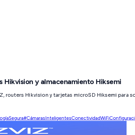
s Hikvision y almacenamiento Hiksemi
Z, routers Hikvision y tarjetas microSD Hiksemi para so
ogíaSegura
#CámarasInteligentes
ConectividadWiFi
Configuraci