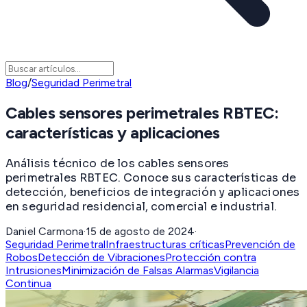
Blog
/
Seguridad Perimetral
Cables sensores perimetrales RBTEC:
características y aplicaciones
Análisis técnico de los cables sensores
perimetrales RBTEC. Conoce sus características de
detección, beneficios de integración y aplicaciones
en seguridad residencial, comercial e industrial.
Daniel Carmona
·
15 de agosto de 2024
·
Seguridad Perimetral
Infraestructuras críticas
Prevención de
Robos
Detección de Vibraciones
Protección contra
Intrusiones
Minimización de Falsas Alarmas
Vigilancia
Continua