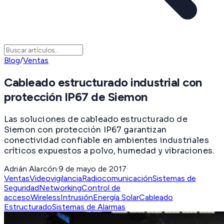
Blog
/
Ventas
Cableado estructurado industrial con
protección IP67 de Siemon
Las soluciones de cableado estructurado de
Siemon con protección IP67 garantizan
conectividad confiable en ambientes industriales
críticos expuestos a polvo, humedad y vibraciones.
Adrián Alarcón
·
9 de mayo de 2017
·
Ventas
Videovigilancia
Radiocomunicación
Sistemas de
Seguridad
Networking
Control de
acceso
Wireless
Intrusión
Energía Solar
Cableado
Estructurado
Sistemas de Alarmas