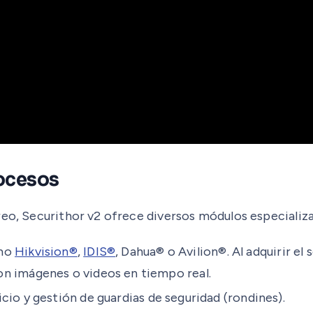
ocesos
reo, Securithor v2 ofrece diversos módulos especializ
omo
Hikvision®
,
IDIS®
, Dahua® o Avilion®. Al adquirir el
n imágenes o videos en tiempo real.
cio y gestión de guardias de seguridad (rondines).