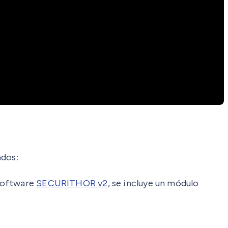
ados:
 software
SECURITHOR v2
, se incluye un módulo