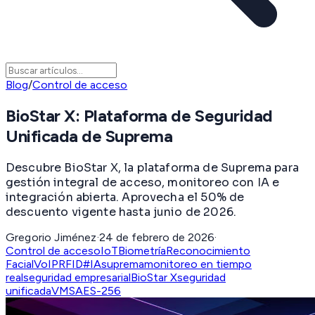
Blog
/
Control de acceso
BioStar X: Plataforma de Seguridad
Unificada de Suprema
Descubre BioStar X, la plataforma de Suprema para
gestión integral de acceso, monitoreo con IA e
integración abierta. Aprovecha el 50% de
descuento vigente hasta junio de 2026.
Gregorio Jiménez
·
24 de febrero de 2026
·
Control de acceso
IoT
Biometría
Reconocimiento
Facial
VoIP
RFID
#IA
suprema
monitoreo en tiempo
real
seguridad empresarial
BioStar X
seguridad
unificada
VMS
AES-256