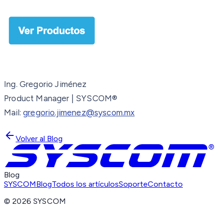
Ing. Gregorio Jiménez
Product Manager | SYSCOM®
Mail:
gregorio.jimenez@syscom.mx
Volver al Blog
Blog
SYSCOM
Blog
Todos los artículos
Soporte
Contacto
©
2026
SYSCOM