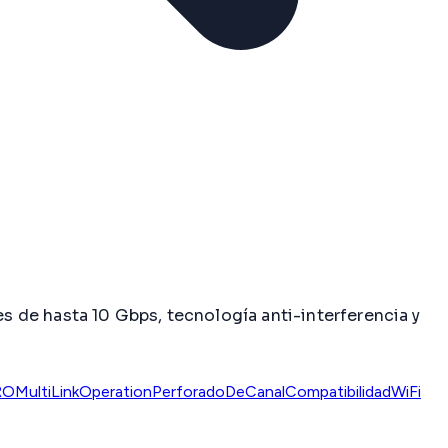
 de hasta 10 Gbps, tecnología anti-interferencia y
RO
MultiLinkOperation
PerforadoDeCanal
CompatibilidadWiFi