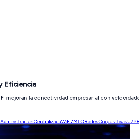
y Eficiencia
i mejoran la conectividad empresarial con velocidades
a
AdministraciónCentralizada
WiFi7
MLO
RedesCorporativas
U7P