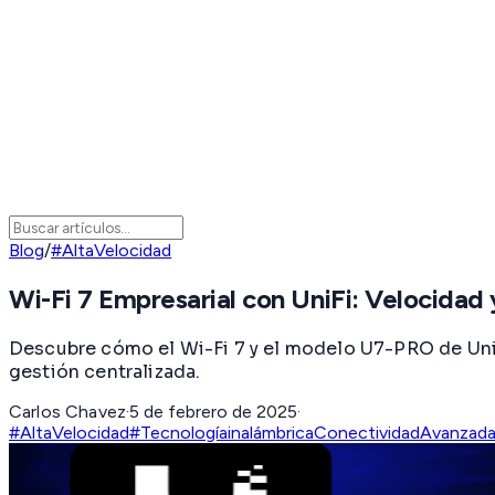
Blog
/
#AltaVelocidad
Wi-Fi 7 Empresarial con UniFi: Velocidad 
Descubre cómo el Wi-Fi 7 y el modelo U7-PRO de UniF
gestión centralizada.
Carlos Chavez
·
5 de febrero de 2025
·
#AltaVelocidad
#Tecnologíainalámbrica
ConectividadAvanzad