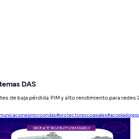
stemas DAS
tes de baja pérdida PIM y alto rendimiento para redes 
municacionesmicroondas
#protectorescoaxiales
#acopladoresd