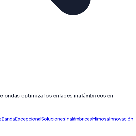
e ondas optimiza los enlaces inalámbricos en
BandaExcepcional
SolucionesInalámbricas
MimosaInnovación