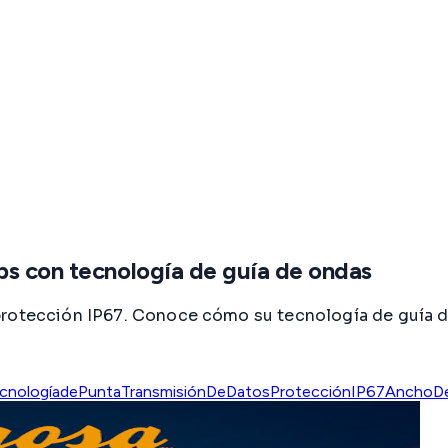
ps con tecnología de guía de ondas
protección IP67. Conoce cómo su tecnología de guía d
cnologíadePunta
TransmisiónDeDatos
ProtecciónIP67
AnchoDe