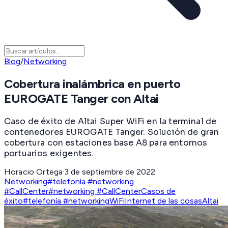
Blog
/
Networking
Cobertura inalámbrica en puerto
EUROGATE Tanger con Altai
Caso de éxito de Altai Super WiFi en la terminal de
contenedores EUROGATE Tanger. Solución de gran
cobertura con estaciones base A8 para entornos
portuarios exigentes.
Horacio Ortega
·
3 de septiembre de 2022
·
Networking
#telefonía #networking
#CallCenter
#networking #CallCenter
Casos de
éxito
#telefonía #networking
WiFi
Internet de las cosas
Altai