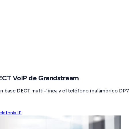
 DECT VoIP de Grandstream
ón base DECT multi-línea y el teléfono inalámbrico D
elefonía IP