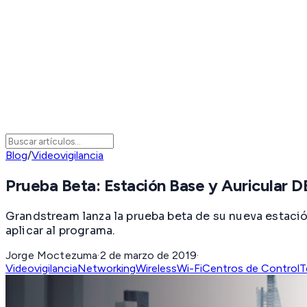
Blog
/
Videovigilancia
Prueba Beta: Estación Base y Auricular
Grandstream lanza la prueba beta de su nueva estaci
aplicar al programa.
Jorge Moctezuma
·
2 de marzo de 2019
·
Videovigilancia
Networking
Wireless
Wi-Fi
Centros de Control
T