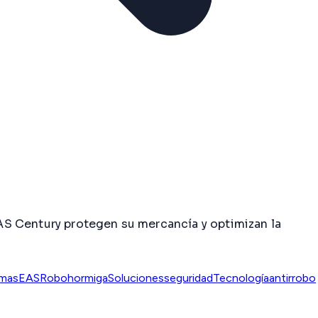
AS Century protegen su mercancía y optimizan la
emasEAS
Robohormiga
Solucionesseguridad
Tecnologíaantirrobo