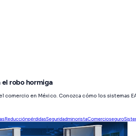
 el robo hormiga
a el comercio en México. Conozca cómo los sistemas E
as
Reducciónpérdidas
Seguridadminorista
Comercioseguro
Sist