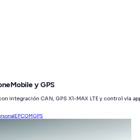
oneMobile y GPS
n integración CAN, GPS X1-MAX LTE y control vía ap
ersonal
EPCOMGPS