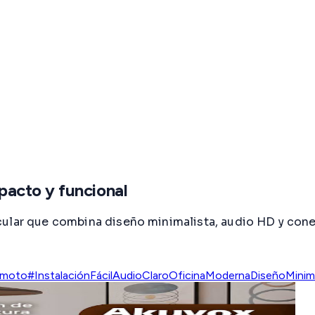
acto y funcional
cular que combina diseño minimalista, audio HD y con
emoto
#InstalaciónFácil
AudioClaro
OficinaModerna
DiseñoMinima