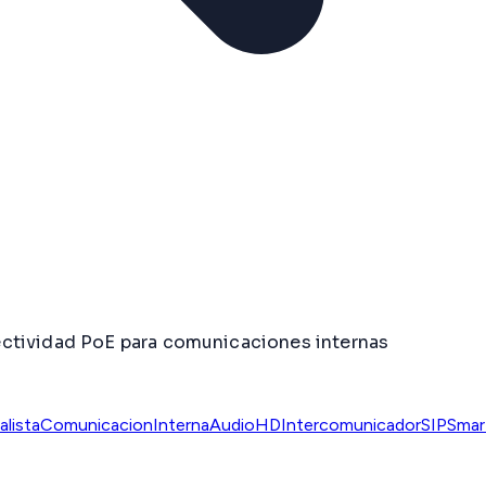
ectividad PoE para comunicaciones internas
lista
ComunicacionInterna
AudioHD
IntercomunicadorSIP
Smar