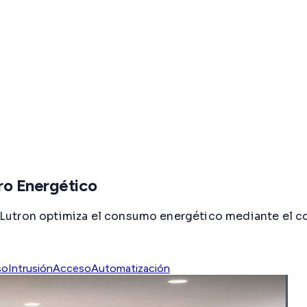
ro Energético
utron optimiza el consumo energético mediante el con
so
Intrusión
Acceso
Automatización