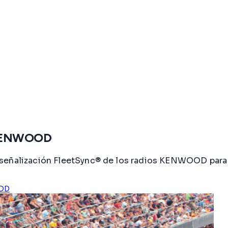
es KENWOOD
señalización FleetSync® de los radios KENWOOD para op
OD