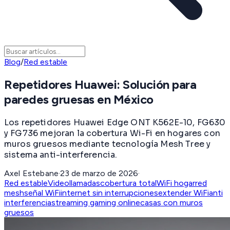
Blog
/
Red estable
Repetidores Huawei: Solución para
paredes gruesas en México
Los repetidores Huawei Edge ONT K562E-10, FG630
y FG736 mejoran la cobertura Wi-Fi en hogares con
muros gruesos mediante tecnología Mesh Tree y
sistema anti-interferencia.
Axel Estebane
·
23 de marzo de 2026
·
Red estable
Videollamadas
cobertura total
WiFi hogar
red
mesh
señal WiFi
internet sin interrupciones
extender WiFi
anti
interferencia
streaming gaming online
casas con muros
gruesos