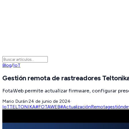
Blog
/
IoT
Gestión remota de rastreadores Teltoni
FotaWeb permite actualizar firmware, configurar pres
Mario Durán
·
24 de junio de 2024
·
IoT
TELTONIKA
#FOTAWEB
#ActualizaciónRemota
gestiónde