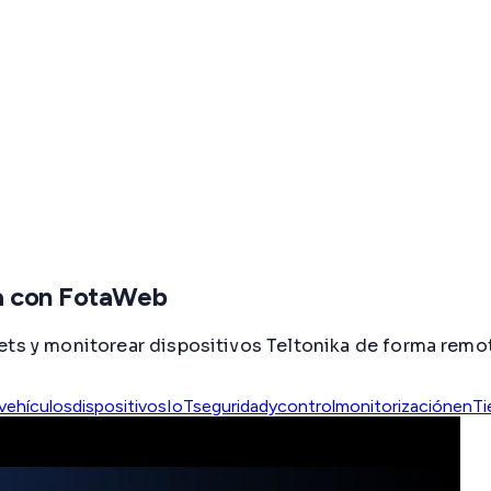
ka con FotaWeb
ets y monitorear dispositivos Teltonika de forma remot
vehículos
dispositivosIoT
seguridadycontrol
monitorizaciónenT