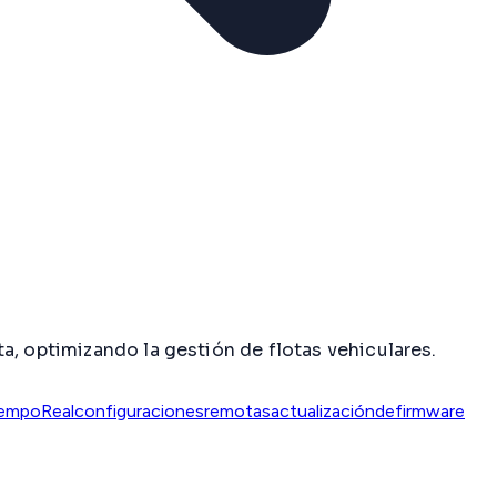
a, optimizando la gestión de flotas vehiculares.
iempoReal
configuracionesremotas
actualizacióndefirmware