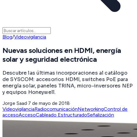
Blog
/
Videovigilancia
Nuevas soluciones en HDMI, energía
solar y seguridad electrónica
Descubre las últimas incorporaciones al catálogo
de SYSCOM: accesorios HDMI, switches PoE para
energía solar, paneles TRINA, micro-inversores NEP
y equipos Honeywell.
Jorge Saad
·
7 de mayo de 2018
·
Videovigilancia
Radiocomunicación
Networking
Control de
acceso
Acceso
Cableado Estructurado
Señalización