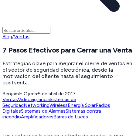
Blog
/
Ventas
7 Pasos Efectivos para Cerrar una Venta
Estrategias clave para mejorar el cierre de ventas en
el sector de seguridad electrónica, desde la
motivación del cliente hasta el seguimiento
postventa.
Benjamín Ojeda
·
5 de abril de 2017
·
Ventas
Videovigilancia
Sistemas de
Seguridad
Networking
Wireless
Energía Solar
Radios
Digitales
Sistemas de Alarmas
Sistemas contra
incendio
Amplificadores
Barras de Luces
Las ventas son la acción y efecto de vender, lo que